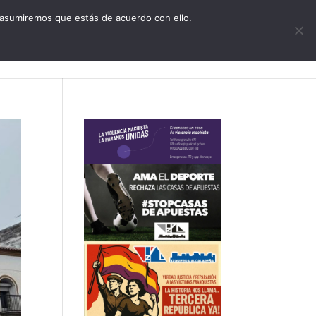
CONTACTO
 asumiremos que estás de acuerdo con ello.
zquierda Alcalareña
Actualidad
Agenda