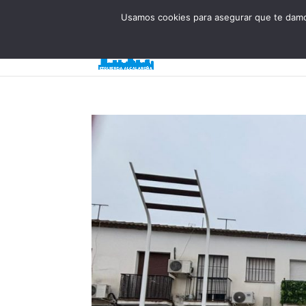
623 394 982
iaalcaladeguadaira@gmail.com
Usamos cookies para asegurar que te damos
Inicio
¿