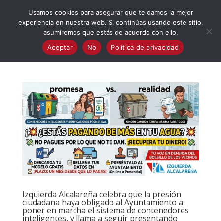
623 394 982
iaalcaladeguadaira@gmail.com
Usamos cookies para asegurar que te damos la mejor
experiencia en nuestra web. Si continúas usando este sitio,
asumiremos que estás de acuerdo con ello.
Aceptar
No
Política de privacidad
Izquierda Alcalareña celebra que la presión
ciudadana haya obligado al Ayuntamiento a
poner en marcha el sistema de contenedores
inteligentes, y llama a seguir presentando