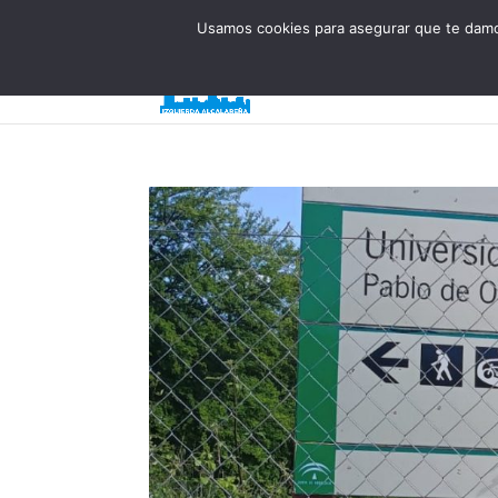
623 394 982
iaalcaladeguadaira@gmail.com
Usamos cookies para asegurar que te damos
Inicio
¿