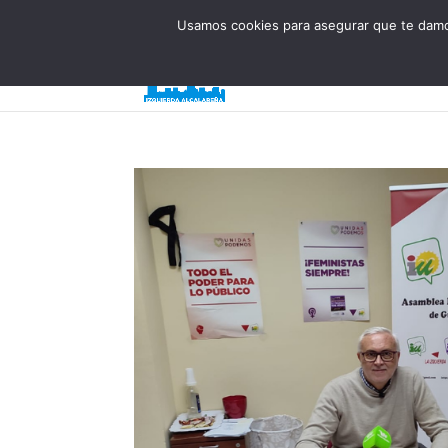
623 394 982
iaalcaladeguadaira@gmail.com
Usamos cookies para asegurar que te damos
Inicio
¿