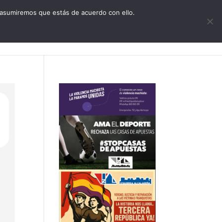
CONTACTO
 asumiremos que estás de acuerdo con ello.
zquierda Alcalareña
Actualidad
Agenda