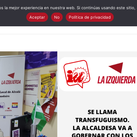
 la mejor experiencia en nuestra web. Si continúas usando este sitio,
Aceptar
No
Política de privacidad
Quiénes Somos?
Cuestionario electoral
Programa
I