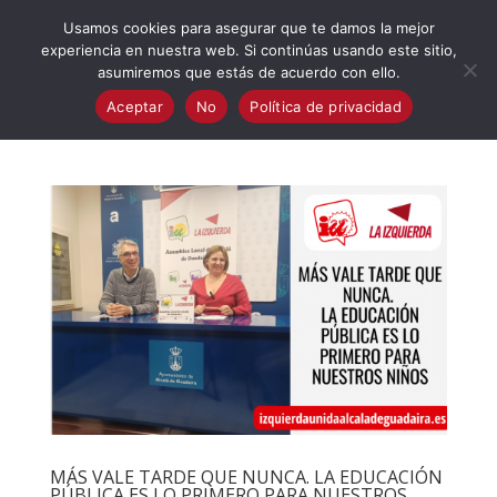
623 394 982
iaalcaladeguadaira@gmail.com
Usamos cookies para asegurar que te damos la mejor
experiencia en nuestra web. Si continúas usando este sitio,
asumiremos que estás de acuerdo con ello.
Aceptar
No
Política de privacidad
MÁS VALE TARDE QUE NUNCA. LA EDUCACIÓN
PÚBLICA ES LO PRIMERO PARA NUESTROS