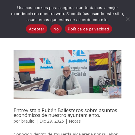
623 394 982
iaalcaladeguadaira@gmail.com
Usamos cookies para asegurar que te damos la mejor
experiencia en nuestra web. Si continúas usando este sitio,
asumiremos que estás de acuerdo con ello.
Aceptar
No
Política de privacidad
Entrevista a Rubén Ballesteros sobre asuntos
económicos de nuestro ayuntamiento.
por
braulio
|
Dic 29, 2025
|
Notas
Conocido dentro de Izquierda Alcalareña por su labor