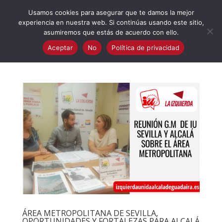
623 394 982
iaalcaladeguadaira@gmail.com
Usamos cookies para asegurar que te damos la mejor
experiencia en nuestra web. Si continúas usando este sitio,
asumiremos que estás de acuerdo con ello.
Aceptar
No
Política de privacidad
ÁREA METROPOLITANA DE SEVILLA,
OPORTUNIDADES Y FORTALEZAS PARA ALCALÁ