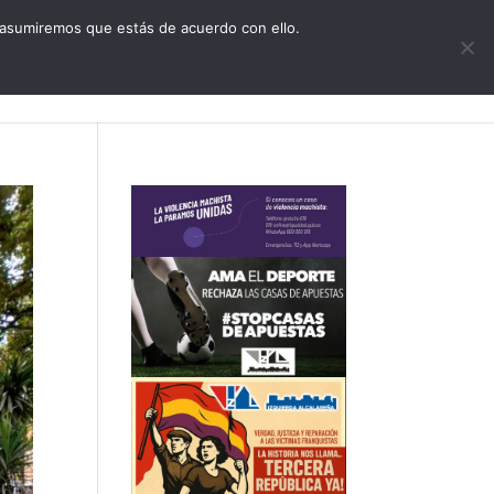
CONTACTO
 asumiremos que estás de acuerdo con ello.
zquierda Alcalareña
Actualidad
Agenda