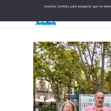
623 394 982
iaalcaladeguadaira@gmail.com
Usamos cookies para asegurar que te damos
Inicio
¿