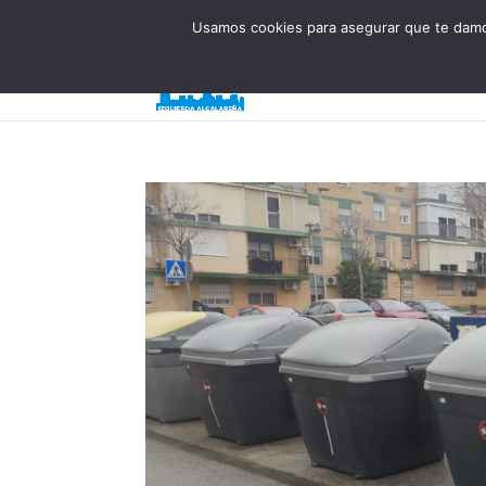
623 394 982
iaalcaladeguadaira@gmail.com
Usamos cookies para asegurar que te damos
Inicio
¿