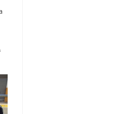
a
á
s