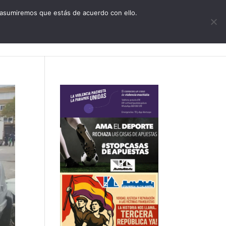
CONTACTO
 asumiremos que estás de acuerdo con ello.
zquierda Alcalareña
Actualidad
Agenda