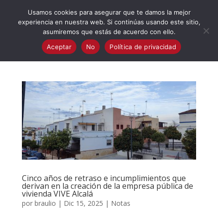
623 394 982
iaalcaladeguadaira@gmail.com
Usamos cookies para asegurar que te damos la mejor
experiencia en nuestra web. Si continúas usando este sitio,
asumiremos que estás de acuerdo con ello.
Aceptar
No
Política de privacidad
Cinco años de retraso e incumplimientos que
derivan en la creación de la empresa pública de
vivienda VIVE Alcalá
por
braulio
|
Dic 15, 2025
|
Notas