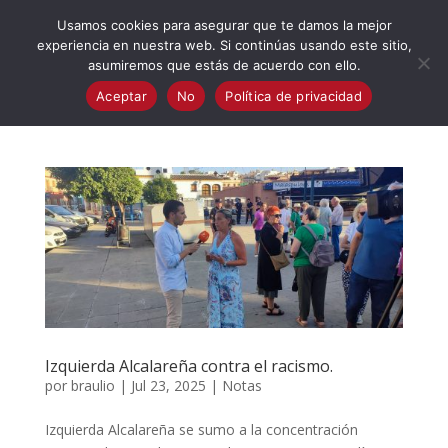
623 394 982
iaalcaladeguadaira@gmail.com
Usamos cookies para asegurar que te damos la mejor
experiencia en nuestra web. Si continúas usando este sitio,
asumiremos que estás de acuerdo con ello.
Aceptar
No
Política de privacidad
Izquierda Alcalareña contra el racismo.
por
braulio
|
Jul 23, 2025
|
Notas
Izquierda Alcalareña se sumo a la concentración