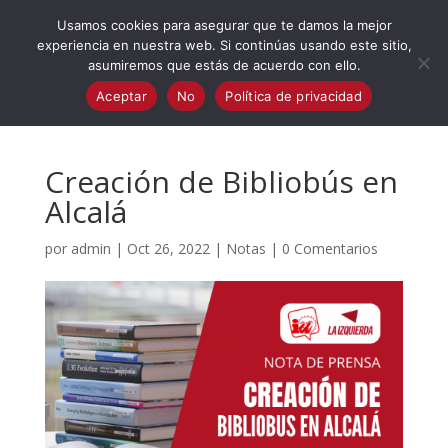
623 394 982
iaalcaladeguadaira@gmail.com
Usamos cookies para asegurar que te damos la mejor
experiencia en nuestra web. Si continúas usando este sitio,
asumiremos que estás de acuerdo con ello.
Aceptar
No
Política de privacidad
Creación de Bibliobús en
Alcalá
por
admin
|
Oct 26, 2022
|
Notas
|
0 Comentarios