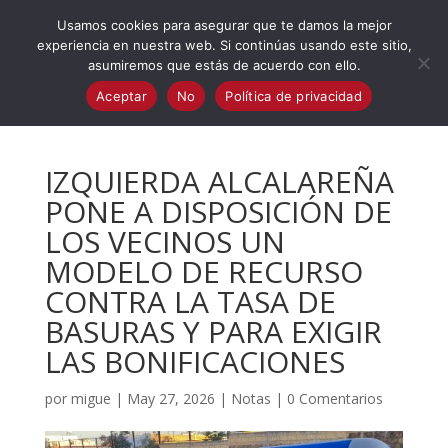
623 394 982
iaalcaladeguadaira@gmail.com
Usamos cookies para asegurar que te damos la mejor
experiencia en nuestra web. Si continúas usando este sitio,
asumiremos que estás de acuerdo con ello.
Aceptar
No
Política de privacidad
IZQUIERDA ALCALAREÑA
PONE A DISPOSICIÓN DE
LOS VECINOS UN
MODELO DE RECURSO
CONTRA LA TASA DE
BASURAS Y PARA EXIGIR
LAS BONIFICACIONES
por
migue
|
May 27, 2026
|
Notas
|
0 Comentarios