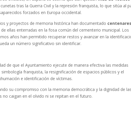
netas tras la Guerra Civil y la represión franquista, lo que sitúa al p
aparecidos forzados en Europa occidental.
tudios y proyectos de memoria histórica han documentado
centenare
 de ellas enterradas en la fosa común del cementerio municipal. Los
imos años han permitido recuperar restos y avanzar en la identificac
da un número significativo sin identificar.
idad de que el Ayuntamiento ejecute de manera efectiva las medidas
 simbología franquista, la resignificación de espacios públicos y el
xhumación e identificación de víctimas.
rmando su compromiso con la memoria democrática y la dignidad de la
no caigan en el olvido ni se repitan en el futuro.