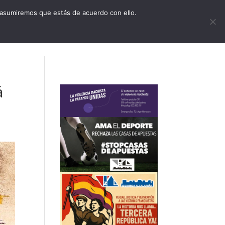
CONTACTO
 asumiremos que estás de acuerdo con ello.
zquierda Alcalareña
Actualidad
Agenda
á