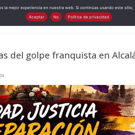
 la mejor experiencia en nuestra web. Si continúas usando este sitio,
Aceptar
No
Política de privacidad
Quiénes Somos?
Cuestionario electoral
Programa
I
s del golpe franquista en Alcal
os