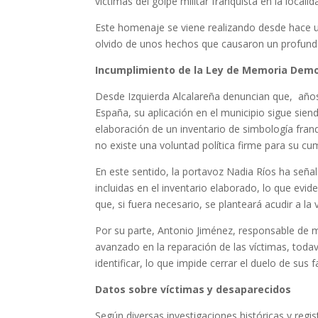
víctimas del golpe militar franquista en la localid
Este homenaje se viene realizando desde hace un
olvido de unos hechos que causaron un profundo
Incumplimiento de la Ley de Memoria Demo
Desde Izquierda Alcalareña denuncian que, año
España, su aplicación en el municipio sigue si
elaboración de un inventario de simbología fran
no existe una voluntad política firme para su cum
En este sentido, la portavoz Nadia Ríos ha seña
incluidas en el inventario elaborado, lo que evi
que, si fuera necesario, se planteará acudir a la 
Por su parte, Antonio Jiménez, responsable de
avanzado en la reparación de las víctimas, tod
identificar, lo que impide cerrar el duelo de sus f
Datos sobre víctimas y desaparecidos
Según diversas investigaciones históricas y reg