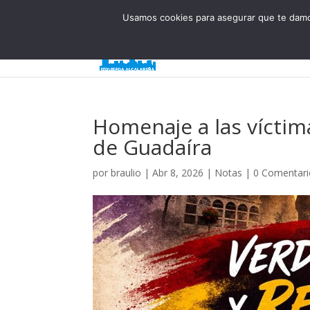
623 394 982
iaalcaladeguadaira@gmail.com
Usamos cookies para asegurar que te damos
Inicio
¿
Homenaje a las víctima
de Guadaíra
por
braulio
|
Abr 8, 2026
|
Notas
|
0 Comentari