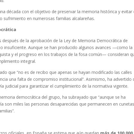
ad.
a década con el objetivo de preservar la memoria histórica y evitar 
 sufrimiento en numerosas familias alcalareñas.
crática
s después de la aprobación de la Ley de Memoria Democrática de
endo insuficiente. Aunque se han producido algunos avances —como la
quista y el progreso en los trabajos de la fosa común— consideran q
plimiento integral.
lado que “no es de recibo que apenas se hayan modificado las calles
dencia una falta de compromiso institucional”. Asimismo, ha advertido 
vía judicial para garantizar el cumplimiento de la normativa vigente.
 memoria democrática del grupo, ha subrayado que “aunque se ha
avía son miles las personas desaparecidas que permanecen en cunetas
amilias”.
istros oficiales, en España se estima que aún quedan
más de 100.000