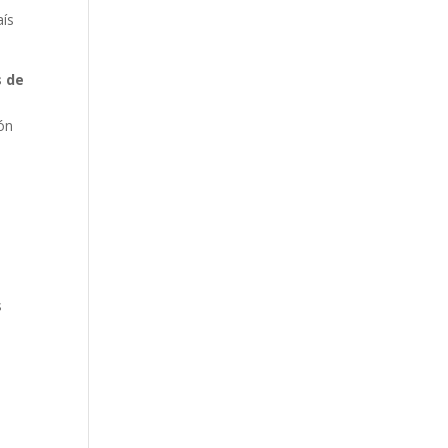
aís
s de
ión
s