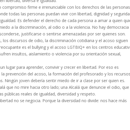
en libertad, diversa e igualdad.
 compromiso firme e irrenunciable con los derechos de las persona
de todas las personas puedan vivir con libertad, dignidad y segurida
gualdad. Es defender el derecho de cada persona a amar a quien qui
 miedo a la discriminación, al odio o a la violencia. No hay democracia
conderse, justificarse o sentirse amenazadas por ser quienes son.
los discursos de odio, la discriminación cotidiana y el acoso siguen
reocupante es el bullying y el acoso LGTBIQ+ en los centros educativ
fren insultos, aislamiento o violencia por su orientación sexual,
n lugar para aprender, convivir y crecer en libertad. Por eso es
, la prevención del acoso, la formación del profesorado y los recurso
 Ningún joven debería sentir miedo de ir a clase por ser quien es.
á que no mire hacia otro lado; una Alcalá que denuncie el odio, que
 públicas reales de igualdad, diversidad y respeto.
ibertad no se negocia. Porque la diversidad no divide: nos hace más