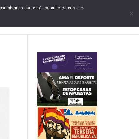
CONTACTO
 asumiremos que estás de acuerdo con ello.
zquierda Alcalareña
Actualidad
Agenda