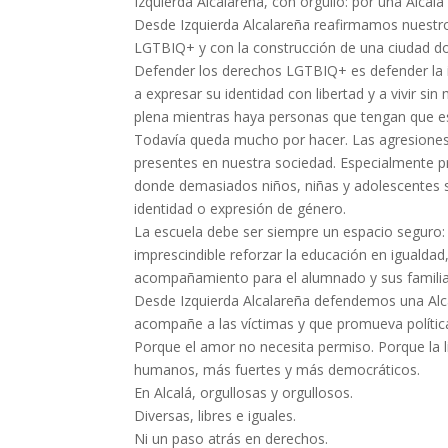
Izquierda Alcalareña, con orgullo: por una Alcalá 
Desde Izquierda Alcalareña reafirmamos nuestro
LGTBIQ+ y con la construcción de una ciudad don
Defender los derechos LGTBIQ+ es defender la i
a expresar su identidad con libertad y a vivir sin
plena mientras haya personas que tengan que es
Todavía queda mucho por hacer. Las agresiones, 
presentes en nuestra sociedad. Especialmente p
donde demasiados niños, niñas y adolescentes su
identidad o expresión de género.
La escuela debe ser siempre un espacio seguro: u
imprescindible reforzar la educación en igualdad
acompañamiento para el alumnado y sus familias.
Desde Izquierda Alcalareña defendemos una Alcal
acompañe a las víctimas y que promueva políticas
Porque el amor no necesita permiso. Porque la l
humanos, más fuertes y más democráticos.
En Alcalá, orgullosas y orgullosos.
Diversas, libres e iguales.
Ni un paso atrás en derechos.