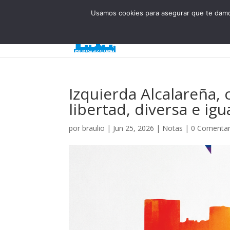
623 394 982
iaalcaladeguadaira@gmail.com
Usamos cookies para asegurar que te damos
Inicio
¿
Izquierda Alcalareña, 
libertad, diversa e igu
por
braulio
|
Jun 25, 2026
|
Notas
|
0 Comentar