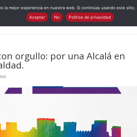
 la mejor experiencia en nuestra web. Si continúas usando este sitio,
Aceptar
No
Política de privacidad
Quiénes Somos?
Cuestionario electoral
Programa
I
con orgullo: por una Alcalá en
aldad.
ios