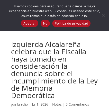
623 394 982
iaalcaladeguadaira@gmail.com
Usamos cookies para asegurar que te damos la mejor
experiencia en nuestra web. Si continúas usando este sitio,
asumiremos que estás de acuerdo con ello.
Aceptar
No
Política de privacidad
Izquierda Alcalareña
celebra que la Fiscalía
haya tomado en
consideración la
denuncia sobre el
incumplimiento de la Ley
de Memoria
Democrática
por
braulio
|
Jul 1, 2026
|
Notas
|
0 Comentarios