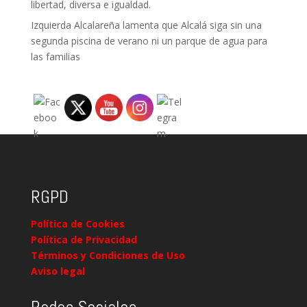
libertad, diversa e igualdad.
Izquierda Alcalareña lamenta que Alcalá siga sin una
segunda piscina de verano ni un parque de agua para
las familias
RGPD
Política de Cookies
Política de Privacidad
Términos y Condiciones de Uso
Aviso legal